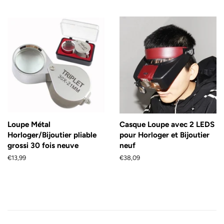
régulier
Loupe Métal
Casque Loupe avec 2 LEDS
Horloger/Bijoutier pliable
pour Horloger et Bijoutier
grossi 30 fois neuve
neuf
Prix
€13,99
Prix
€38,09
régulier
régulier