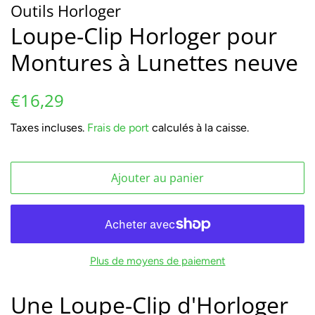
Outils Horloger
Loupe-Clip Horloger pour
Montures à Lunettes neuve
Prix
Prix
€16,29
régulier
réduit
Taxes incluses.
Frais de port
calculés à la caisse.
Ajouter au panier
Plus de moyens de paiement
Une Loupe-Clip d'Horloger