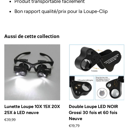
Produit transportable facilement
Bon rapport qualité/prix pour la Loupe-Clip
Aussi de cette collection
Lunette Loupe 10X 15X 20X
Double Loupe LED NOIR
25X à LED neuve
Grossi 30 fois et 60 fois
Neuve
Prix
€39,99
régulier
Prix
€19,79