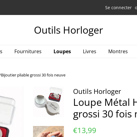
Se connecter
Outils Horloger
es
Fournitures
Loupes
Livres
Montres
ijoutier pliable grossi 30 fois neuve
Outils Horloger
Loupe Métal H
grossi 30 fois
Prix
Prix
€13,99
régulier
réduit