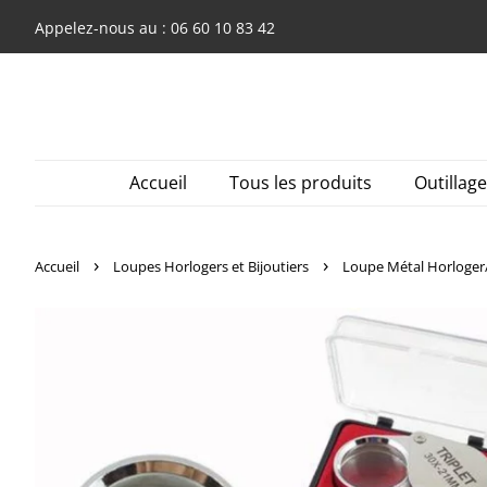
Appelez-nous au : 06 60 10 83 42
Accueil
Tous les produits
Outillag
›
›
Accueil
Loupes Horlogers et Bijoutiers
Loupe Métal Horloger/B