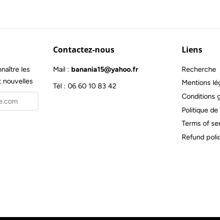
Contactez-nous
Liens
naître les
Mail :
banania15@yahoo.fr
Recherche
t nouvelles
Mentions lé
Tél : 06 60 10 83 42
Conditions 
Politique de 
Terms of se
Refund poli
'auteur © 2026,
Outils Horloger
.
Commerce électronique propulsé par 