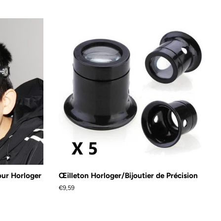
ur Horloger
Œilleton Horloger/Bijoutier de Précision
Prix
€9,59
régulier