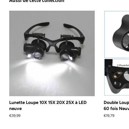
Aussi de cette collection
Lunette Loupe 10X 15X 20X 25X à LED
Double Loup
neuve
60 fois Neu
Prix
€39,99
Prix
€19,79
régulier
régulier