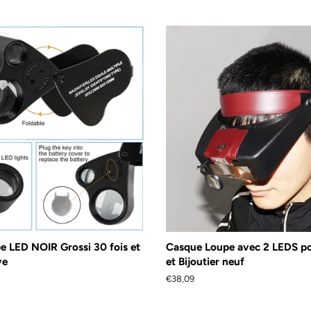
e LED NOIR Grossi 30 fois et
Casque Loupe avec 2 LEDS po
ve
et Bijoutier neuf
Prix
€38,09
régulier