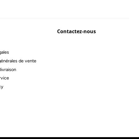
Contactez-nous
gales
générales de vente
livraison
rvice
cy
Shopify