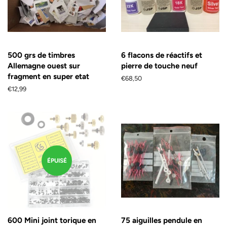
500 grs de timbres
6 flacons de réactifs et
Allemagne ouest sur
pierre de touche neuf
fragment en super etat
Prix
€68,50
régulier
Prix
€12,99
régulier
ÉPUISÉ
600 Mini joint torique en
75 aiguilles pendule en