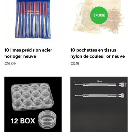
ÉPUISÉ
10 limes précision acier
10 pochettes en tissus
horloger neuve
nylon de couleur or neuve
Prix
€16,09
Prix
€3,19
régulier
régulier