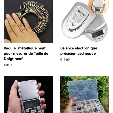
Baguier métallique neuf
Balance électronique
pour mesurer de Taille de
précision Led neuve
Doigt neuf
Prix
€15,99
régulier
Prix
€18,99
régulier