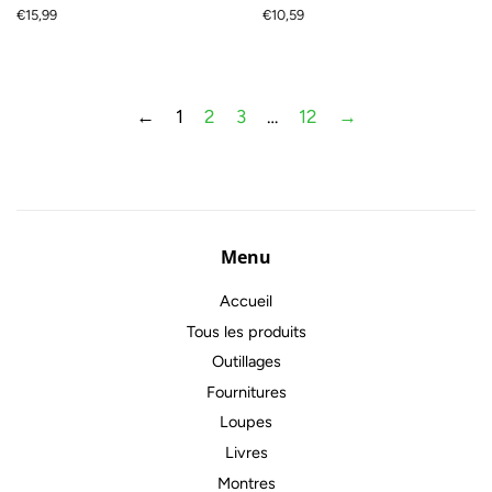
Prix
€15,99
Prix
€10,59
régulier
régulier
←
1
2
3
…
12
→
Menu
Accueil
Tous les produits
Outillages
Fournitures
Loupes
Livres
Montres