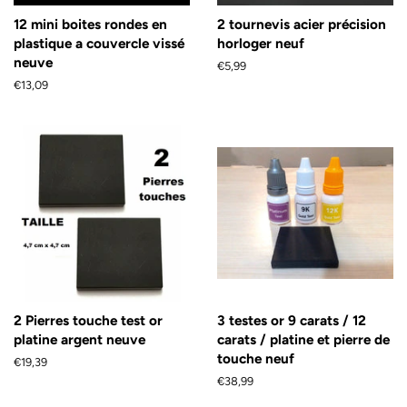
12 mini boites rondes en
2 tournevis acier précision
plastique a couvercle vissé
horloger neuf
neuve
Prix
€5,99
régulier
Prix
€13,09
régulier
2 Pierres touche test or
3 testes or 9 carats / 12
platine argent neuve
carats / platine et pierre de
touche neuf
Prix
€19,39
régulier
Prix
€38,99
régulier