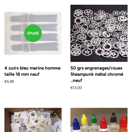
ÉPUISÉ
4 cuirs bleu marine homme
50 grs engrenages/roues
taille 18 mm neuf
Steampunk métal chromé
..neuf
Prix
€5,99
régulier
Prix
€13,00
régulier