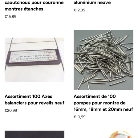
caoutchouc pour couronne
aluminium neuve
montres étanches
Prix
€12,35
régulier
Prix
€15,89
régulier
Assortiment 100 Axes
Assortiment de 100
balanciers pour reveils neuf
pompes pour montre de
16mm, 18mm et 20mm neuf
Prix
€20,99
régulier
Prix
€10,99
régulier