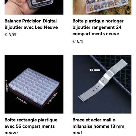
Balance Précision Digital
Boite plastique horloger
Bijoutier avec Led Neuve
bijoutier rangement 24
compartiments neuve
Prix
€18,99
régulier
Prix
€11,79
régulier
Boite rectangle plastique
Bracelet acier maille
avec 56 compartiments
milanaise homme 18 mm
neuve
neuf