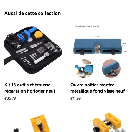
Aussi de cette collection
Kit 13 outils et trousse
Ouvre boitier montre
réparation horloger neuf
métallique fond visse neuf
Prix
€35,79
Prix
€11,99
régulier
régulier