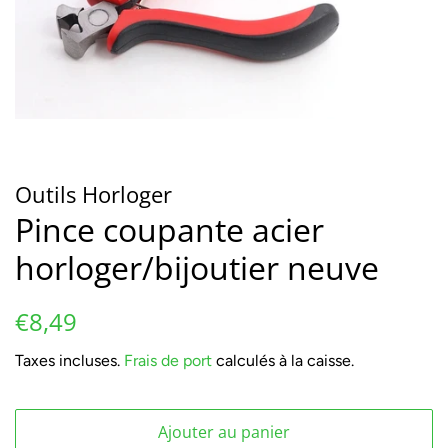
Outils Horloger
Pince coupante acier
horloger/bijoutier neuve
Prix
Prix
€8,49
régulier
réduit
Taxes incluses.
Frais de port
calculés à la caisse.
Ajouter au panier