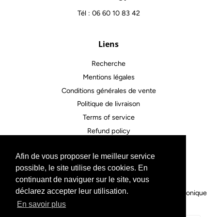
Tél : 06 60 10 83 42
Liens
Recherche
Mentions légales
Conditions générales de vente
Politique de livraison
Terms of service
Refund policy
Afin de vous proposer le meilleur service
Contactez-nous
possible, le site utilise des cookies. En
continuant de naviguer sur le site, vous
déclarez accepter leur utilisation.
Droit d'auteur © 2026,
Outils Horloger
.
Commerce électronique
propulsé par Shopify
En savoir plus