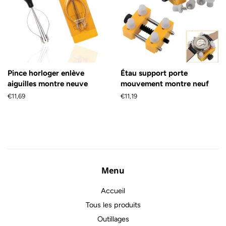
Pince horloger enlève
Étau support porte
aiguilles montre neuve
mouvement montre neuf
Prix
€11,69
Prix
€11,19
régulier
régulier
Menu
Accueil
Tous les produits
Outillages