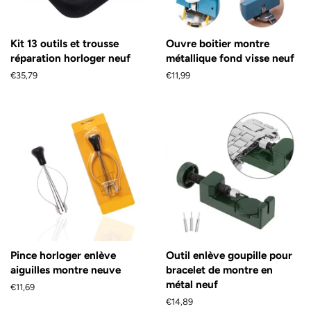
Kit 13 outils et trousse
Ouvre boitier montre
réparation horloger neuf
métallique fond visse neuf
Prix
€35,79
Prix
€11,99
régulier
régulier
Pince horloger enlève
Outil enlève goupille pour
aiguilles montre neuve
bracelet de montre en
métal neuf
Prix
€11,69
régulier
Prix
€14,89