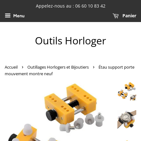
Appelez-nous au : 06 60 10 83 42
Panier
Menu
Outils Horloger
›
›
Accueil
Outillages Horlogers et Bijoutiers
Étau support porte
mouvement montre neuf