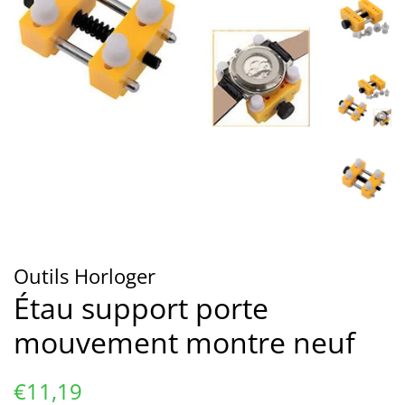
Outils Horloger
Étau support porte
mouvement montre neuf
Prix
Prix
€11,19