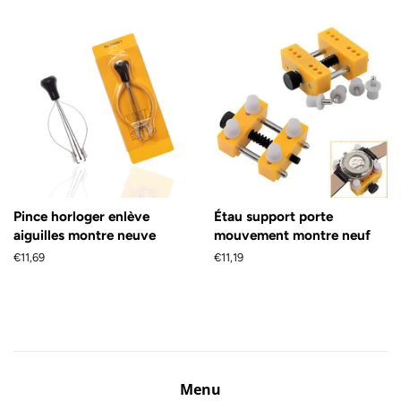
régulier
régulier
Pince horloger enlève
Étau support porte
aiguilles montre neuve
mouvement montre neuf
Prix
€11,69
Prix
€11,19
régulier
régulier
Menu