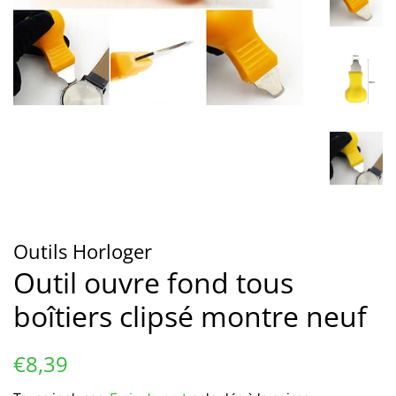
Outils Horloger
Outil ouvre fond tous
boîtiers clipsé montre neuf
Prix
Prix
€8,39
régulier
réduit