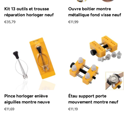
Kit 13 outils et trousse
Ouvre boitier montre
réparation horloger neuf
métallique fond visse neuf
Prix
€35,79
Prix
€11,99
régulier
régulier
Pince horloger enlève
Étau support porte
aiguilles montre neuve
mouvement montre neuf
Prix
€11,69
Prix
€11,19
régulier
régulier