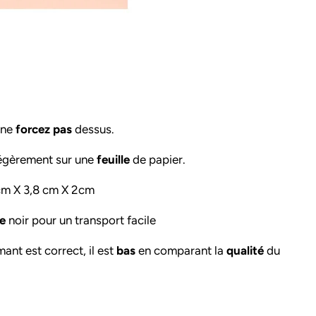
 ne
forcez pas
dessus.
 légèrement sur une
feuille
de papier.
cm X 3,8 cm X 2cm
e
noir pour un transport facile
ant est correct, il est
bas
en comparant la
qualité
du