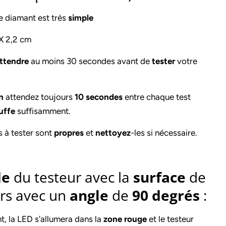
e diamant est très
simple
 X 2,2 cm
ttendre
au moins 30 secondes avant de
tester
votre
n
attendez toujours
10 secondes
entre chaque test
uffe
suffisamment.
s à tester sont
propres
et
nettoyez
-les si nécessaire.
de
du testeur avec la
surface
de
rs avec un
angle
de
90 degrés
:
, la LED s'allumera dans la
zone rouge
et le testeur