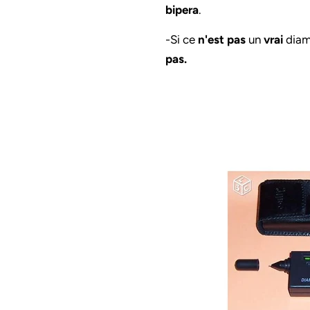
bipera
.
-Si ce
n'est
pas
un
vrai
diama
pas.