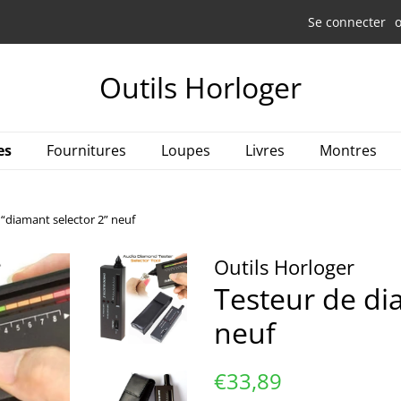
Se connecter
Outils Horloger
es
Fournitures
Loupes
Livres
Montres
“diamant selector 2” neuf
Outils Horloger
Testeur de di
neuf
Prix
Prix
€33,89
régulier
réduit