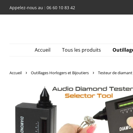
Appelez-nous au : 06 60 10 83 42
Accueil
Tous les produits
Outillag
›
›
Accueil
Outillages Horlogers et Bijoutiers
Testeur de diamant 