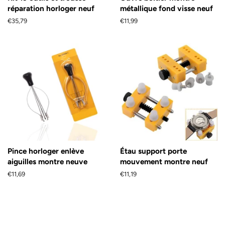
réparation horloger neuf
métallique fond visse neuf
Prix
€35,79
Prix
€11,99
régulier
régulier
Pince horloger enlève
Étau support porte
aiguilles montre neuve
mouvement montre neuf
Prix
€11,69
Prix
€11,19
régulier
régulier