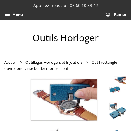
Appelez-nous au : 06 60 10 83 42
Panier
Menu
Outils Horloger
›
›
Accueil
Outillages Horlogers et Bijoutiers
Outil rectangle
ouvre fond vissé boitier montre neuf