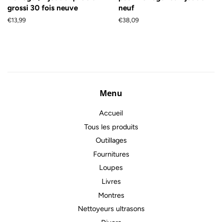
grossi 30 fois neuve
neuf
Prix
€13,99
Prix
€38,09
régulier
régulier
Menu
Accueil
Tous les produits
Outillages
Fournitures
Loupes
Livres
Montres
Nettoyeurs ultrasons