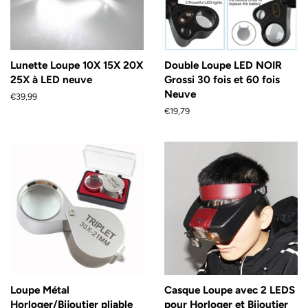
Lunette Loupe 10X 15X 20X
Double Loupe LED NOIR
25X à LED neuve
Grossi 30 fois et 60 fois
Neuve
Prix
€39,99
régulier
Prix
€19,79
régulier
Loupe Métal
Casque Loupe avec 2 LEDS
Horloger/Bijoutier pliable
pour Horloger et Bijoutier