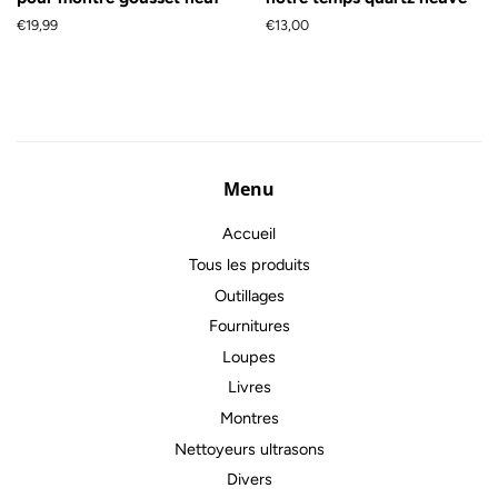
Prix
€19,99
Prix
€13,00
régulier
régulier
Menu
Accueil
Tous les produits
Outillages
Fournitures
Loupes
Livres
Montres
Nettoyeurs ultrasons
Divers