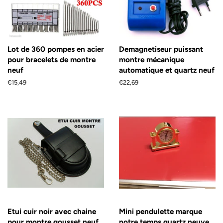
Lot de 360 pompes en acier
Demagnetiseur puissant
pour bracelets de montre
montre mécanique
neuf
automatique et quartz neuf
Prix
€15,49
Prix
€22,69
régulier
régulier
Etui cuir noir avec chaine
Mini pendulette marque
pour montre gousset neuf
notre temps quartz neuve