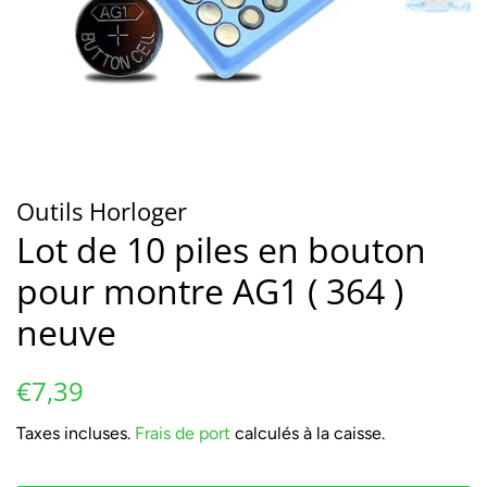
Outils Horloger
Lot de 10 piles en bouton
pour montre AG1 ( 364 )
neuve
Prix
Prix
€7,39
régulier
réduit
Taxes incluses.
Frais de port
calculés à la caisse.