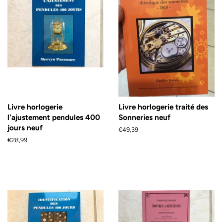
Livre horlogerie
Livre horlogerie traité des
l'ajustement pendules 400
Sonneries neuf
jours neuf
Prix
€49,39
régulier
Prix
€28,99
régulier