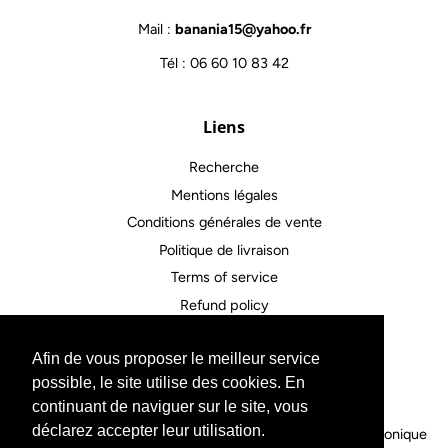
Mail :
banania15@yahoo.fr
Tél : 06 60 10 83 42
Liens
Recherche
Mentions légales
Conditions générales de vente
Politique de livraison
Terms of service
Refund policy
Afin de vous proposer le meilleur service
Contactez-nous
possible, le site utilise des cookies. En
continuant de naviguer sur le site, vous
déclarez accepter leur utilisation.
Droit d'auteur © 2026,
Outils Horloger
.
Commerce électronique