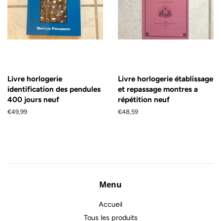
Livre horlogerie
Livre horlogerie établissage
identification des pendules
et repassage montres a
400 jours neuf
répétition neuf
Prix
€49,99
Prix
€48,59
régulier
régulier
Menu
Accueil
Tous les produits