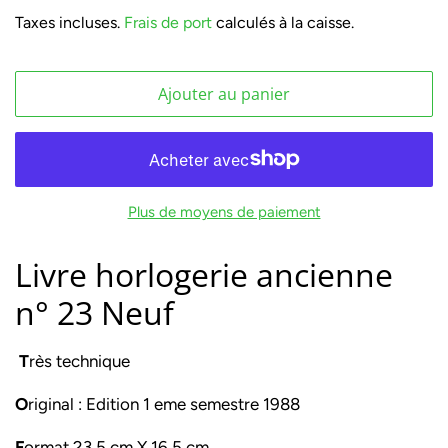
régulier
réduit
Taxes incluses.
Frais de port
calculés à la caisse.
Ajouter au panier
Plus de moyens de paiement
Livre horlogerie ancienne
n° 23 Neuf
T
rès technique
O
riginal : Edition 1 eme semestre 1988
F
ormat 23,5 cm X 16.5 cm,