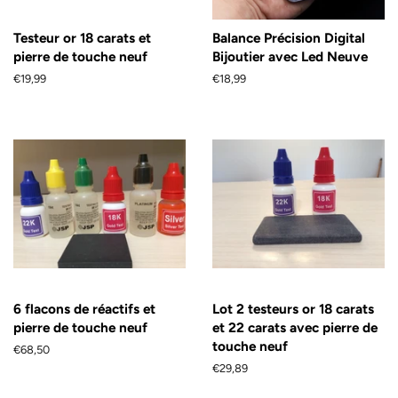
Testeur or 18 carats et
Balance Précision Digital
pierre de touche neuf
Bijoutier avec Led Neuve
Prix
€19,99
Prix
€18,99
régulier
régulier
6 flacons de réactifs et
Lot 2 testeurs or 18 carats
pierre de touche neuf
et 22 carats avec pierre de
touche neuf
Prix
€68,50
régulier
Prix
€29,89
régulier