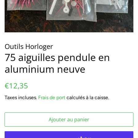
Outils Horloger
75 aiguilles pendule en
aluminium neuve
Prix
Prix
€12,35
régulier
réduit
Taxes incluses.
Frais de port
calculés à la caisse.
Ajouter au panier