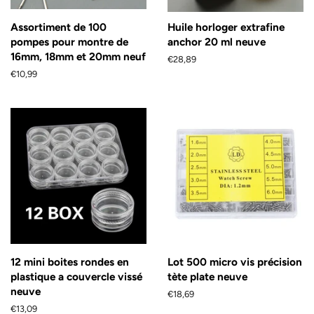
Assortiment de 100
Huile horloger extrafine
pompes pour montre de
anchor 20 ml neuve
16mm, 18mm et 20mm neuf
Prix
€28,89
régulier
Prix
€10,99
régulier
12 mini boites rondes en
Lot 500 micro vis précision
plastique a couvercle vissé
tète plate neuve
neuve
Prix
€18,69
régulier
Prix
€13,09