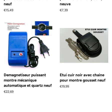
neuf
neuve
Prix
€15,49
Prix
€7,39
régulier
régulier
Demagnetiseur puissant
Etui cuir noir avec chaine
montre mécanique
pour montre gousset neuf
automatique et quartz neuf
Prix
€19,99
régulier
Prix
€22,69
régulier