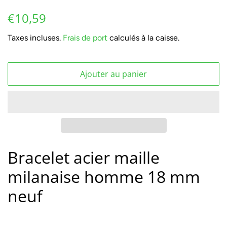
Prix
Prix
€10,59
régulier
réduit
Taxes incluses.
Frais de port
calculés à la caisse.
Ajouter au panier
Bracelet acier maille
milanaise homme 18 mm
neuf