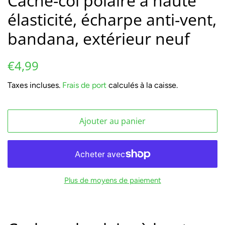
Cache-col polaire à haute
élasticité, écharpe anti-vent,
bandana, extérieur neuf
Prix
Prix
€4,99
régulier
réduit
Taxes incluses.
Frais de port
calculés à la caisse.
Ajouter au panier
Plus de moyens de paiement