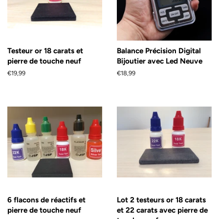
Testeur or 18 carats et
Balance Précision Digital
pierre de touche neuf
Bijoutier avec Led Neuve
Prix
€19,99
Prix
€18,99
régulier
régulier
6 flacons de réactifs et
Lot 2 testeurs or 18 carats
pierre de touche neuf
et 22 carats avec pierre de