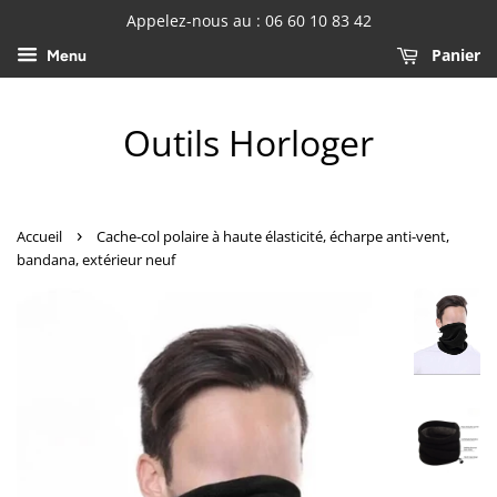
Appelez-nous au : 06 60 10 83 42
Panier
Menu
Outils Horloger
›
Accueil
Cache-col polaire à haute élasticité, écharpe anti-vent,
bandana, extérieur neuf