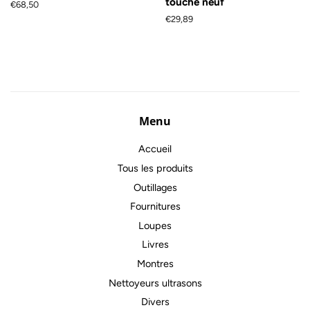
touche neuf
Prix
€68,50
régulier
Prix
€29,89
régulier
Menu
Accueil
Tous les produits
Outillages
Fournitures
Loupes
Livres
Montres
Nettoyeurs ultrasons
Divers