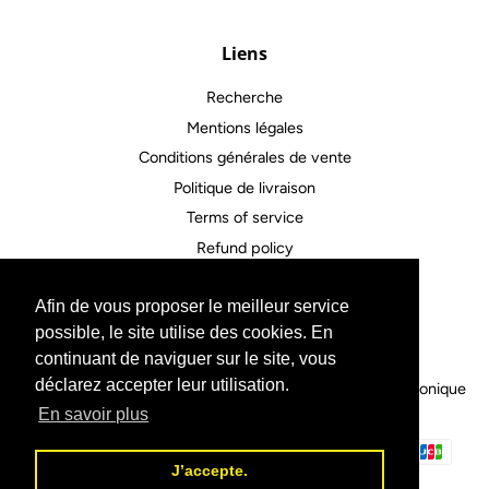
Liens
Recherche
Mentions légales
Conditions générales de vente
Politique de livraison
Terms of service
Refund policy
Afin de vous proposer le meilleur service
Contactez-nous
possible, le site utilise des cookies. En
continuant de naviguer sur le site, vous
déclarez accepter leur utilisation.
Droit d'auteur © 2026,
Outils Horloger
.
Commerce électronique
propulsé par Shopify
En savoir plus
Méthodes
J’accepte.
de