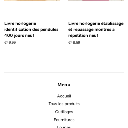
Livre horlogerie
Livre horlogerie établissage
identification des pendules
et repassage montres a
400 jours neuf
répétition neuf
Prix
€49,99
Prix
€48,59
régulier
régulier
Menu
Accueil
Tous les produits
Outillages
Fournitures
Loupes