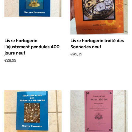
Livre horlogerie
Livre horlogerie traité des
l'ajustement pendules 400
Sonneries neuf
jours neuf
Prix
€49,39
régulier
Prix
€28,99
régulier