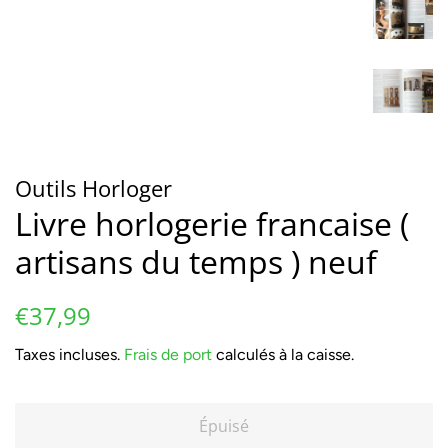
Outils Horloger
Livre horlogerie francaise (
artisans du temps ) neuf
Prix
Prix
€37,99
régulier
réduit
Taxes incluses.
Frais de port
calculés à la caisse.
Épuisé