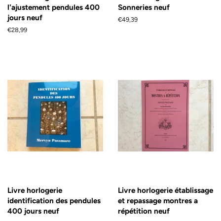
l'ajustement pendules 400
Sonneries neuf
jours neuf
Prix
€49,39
régulier
Prix
€28,99
régulier
Livre horlogerie
Livre horlogerie établissage
identification des pendules
et repassage montres a
400 jours neuf
répétition neuf