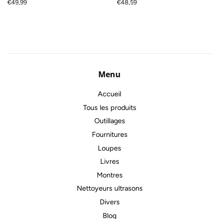
Prix
€49,99
Prix
€48,59
régulier
régulier
Menu
Accueil
Tous les produits
Outillages
Fournitures
Loupes
Livres
Montres
Nettoyeurs ultrasons
Divers
Blog