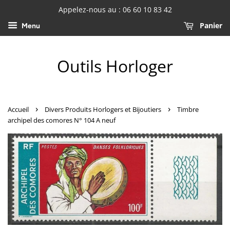
Appelez-nous au : 06 60 10 83 42
Panier
Menu
Outils Horloger
›
›
Accueil
Divers Produits Horlogers et Bijoutiers
Timbre
archipel des comores N° 104 A neuf