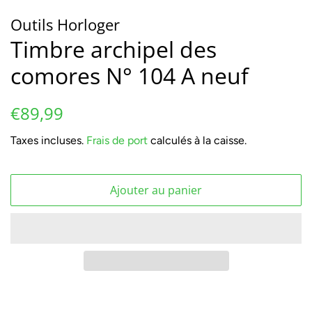
Outils Horloger
Timbre archipel des
comores N° 104 A neuf
Prix
Prix
€89,99
régulier
réduit
Taxes incluses.
Frais de port
calculés à la caisse.
Ajouter au panier