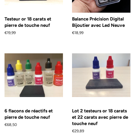
Testeur or 18 carats et
Balance Précision Digital
pierre de touche neuf
Bijoutier avec Led Neuve
Prix
€19,99
Prix
€18,99
régulier
régulier
6 flacons de réactifs et
Lot 2 testeurs or 18 carats
pierre de touche neuf
et 22 carats avec pierre de
touche neuf
Prix
€68,50
régulier
Prix
€29,89