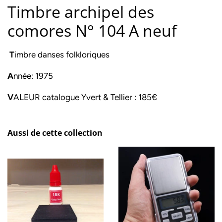
Timbre archipel des
comores N° 104 A neuf
T
imbre danses folkloriques
A
nnée: 1975
V
ALEUR catalogue Yvert & Tellier : 185€
Aussi de cette collection