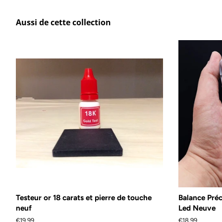
Aussi de cette collection
Testeur or 18 carats et pierre de touche
Balance Préci
neuf
Led Neuve
Prix
€19,99
Prix
€18,99