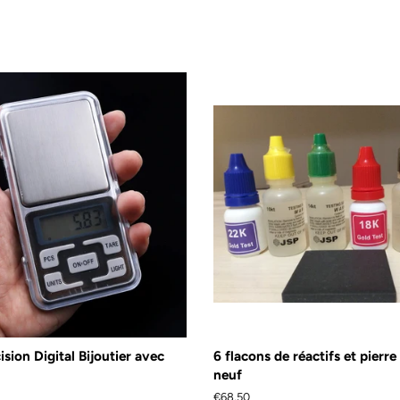
sion Digital Bijoutier avec
6 flacons de réactifs et pierr
neuf
Prix
€68,50