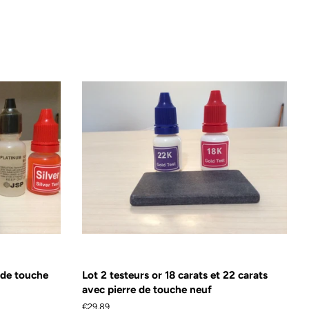
e de touche
Lot 2 testeurs or 18 carats et 22 carats
avec pierre de touche neuf
Prix
€29,89