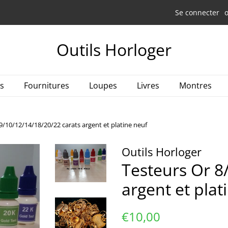
Se connecter
Outils Horloger
es
Fournitures
Loupes
Livres
Montres
9/10/12/14/18/20/22 carats argent et platine neuf
Outils Horloger
Testeurs Or 8
argent et plat
Prix
Prix
€10,00
régulier
réduit