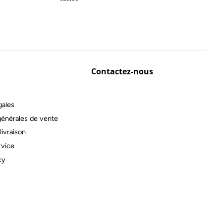
régulier
Contactez-nous
gales
générales de vente
livraison
rvice
cy