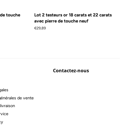
e de touche
Lot 2 testeurs or 18 carats et 22 carats
avec pierre de touche neuf
Prix
€29,89
régulier
Contactez-nous
gales
générales de vente
livraison
rvice
cy