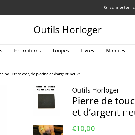
Se connecter
Outils Horloger
es
Fournitures
Loupes
Livres
Montres
he pour test d’or, de platine et d’argent neuve
Outils Horloger
Pierre de touc
et d’argent n
Prix
Prix
€10,00
régulier
réduit