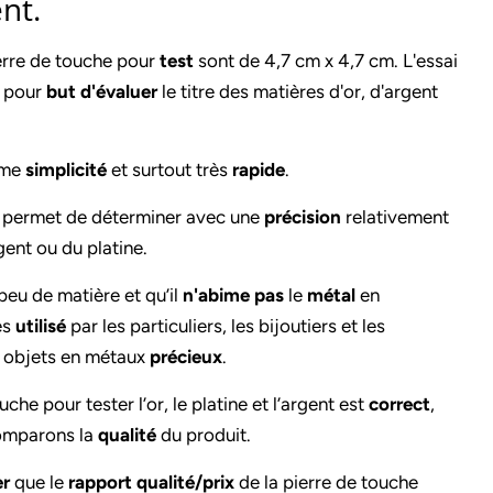
ent.
erre de touche pour
test
sont de 4,7 cm x 4,7 cm. L'essai
 a pour
but
d'évaluer
le titre des matières d'or, d'argent
ême
simplicité
et surtout très
rapide
.
he permet de déterminer avec une
précision
relativement
argent ou du platine.
eu de matière et qu’il
n'abime pas
le
métal
en
rès
utilisé
par les particuliers, les bijoutiers et les
 objets en métaux
précieux
.
che pour tester l’or, le platine et l’argent est
correct
,
 comparons la
qualité
du produit.
er
que le
rapport qualité/prix
de la pierre de touche