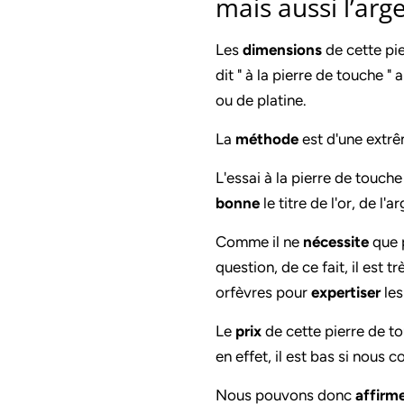
mais aussi l’arg
Les
dimensions
de cette pi
dit " à la pierre de touche "
ou de platine.
La
méthode
est d'une extr
L'essai à la pierre de touc
bonne
le titre de l'or, de l'
Comme il ne
nécessite
que p
question, de ce fait, il est t
orfèvres pour
expertiser
les
Le
prix
de cette pierre de tou
en effet, il est bas si nous
Nous pouvons donc
affirm