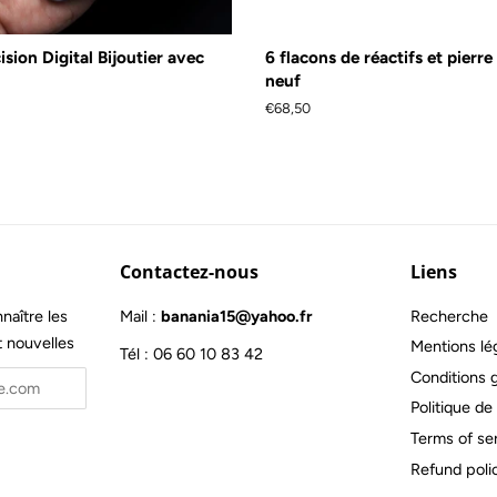
sion Digital Bijoutier avec
6 flacons de réactifs et pierr
neuf
Prix
€68,50
régulier
Contactez-nous
Liens
naître les
Mail :
banania15@yahoo.fr
Recherche
t nouvelles
Mentions lé
Tél : 06 60 10 83 42
Conditions 
Politique de 
Terms of se
Refund poli