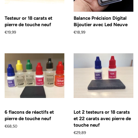
Testeur or 18 carats et
Balance Précision Digital
pierre de touche neuf
Bijoutier avec Led Neuve
Prix
€19,99
Prix
€18,99
régulier
régulier
6 flacons de réactifs et
Lot 2 testeurs or 18 carats
pierre de touche neuf
et 22 carats avec pierre de
touche neuf
Prix
€68,50
régulier
Prix
€29,89